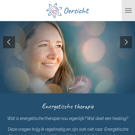
Ga
direct
naar
de
hoofdinhoud
Energetische therapie
Wat is energetische therapie nou eigenlijk? Wat doet een healing?
Deze vragen krijg ik regelmatig en zijn ook niet raar. Energetische