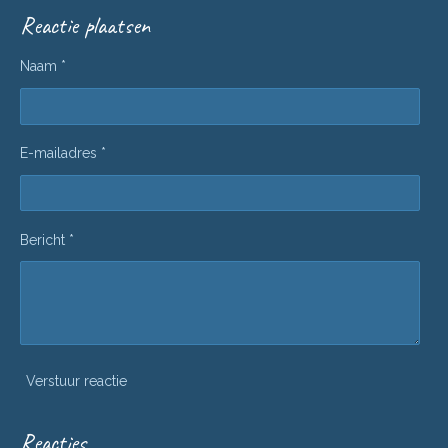
l
e
a
l
e
l
r
e
Reactie plaatsen
n
e
n
Naam *
E-mailadres *
Bericht *
Verstuur reactie
Reacties