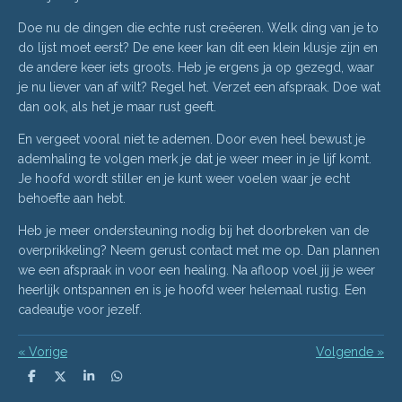
Doe nu de dingen die echte rust creëeren. Welk ding van je to
do lijst moet eerst? De ene keer kan dit een klein klusje zijn en
de andere keer iets groots. Heb je ergens ja op gezegd, waar
je nu liever van af wilt? Regel het. Verzet een afspraak. Doe wat
dan ook, als het je maar rust geeft.
En vergeet vooral niet te ademen. Door even heel bewust je
ademhaling te volgen merk je dat je weer meer in je lijf komt.
Je hoofd wordt stiller en je kunt weer voelen waar je echt
behoefte aan hebt.
Heb je meer ondersteuning nodig bij het doorbreken van de
overprikkeling? Neem gerust contact met me op. Dan plannen
we een afspraak in voor een healing. Na afloop voel jij je weer
heerlijk ontspannen en is je hoofd weer helemaal rustig. Een
cadeautje voor jezelf.
«
Vorige
Volgende
»
D
D
S
D
e
e
h
e